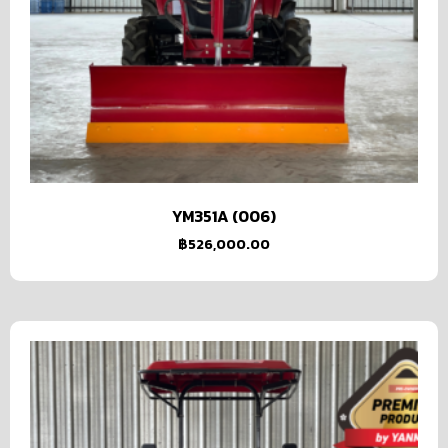
YM351A (006)
฿
526,000.00