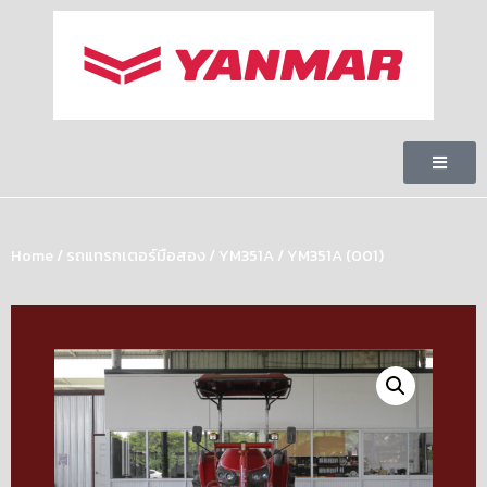
Home
/
รถแทรกเตอร์มือสอง
/
YM351A
/ YM351A (001)