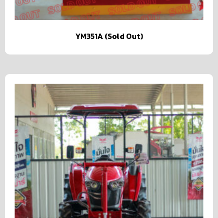
YM351A (Sold Out)