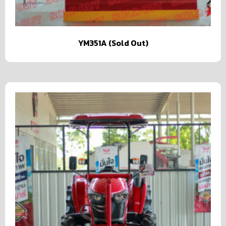
YM351A (Sold Out)