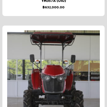
YM357A (010)
฿
632,000.00