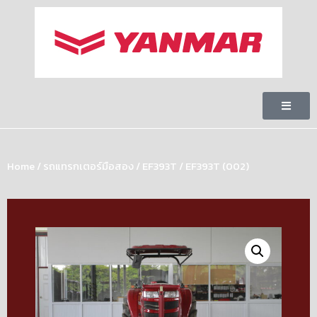
Home
/
รถแทรกเตอร์มือสอง
/
EF393T
/ EF393T (002)