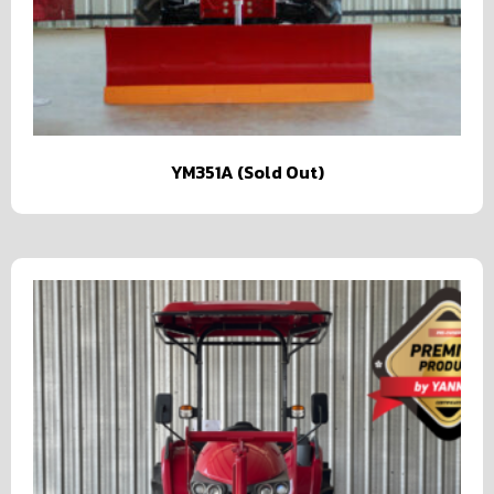
YM351A (Sold Out)