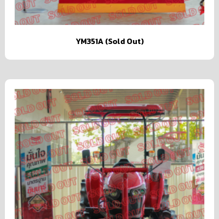
YM351A (Sold Out)