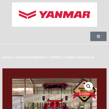
Home
/
รถแทรกเตอร์มือสอง
/
YM351A
/ YM351A (Sold Out)