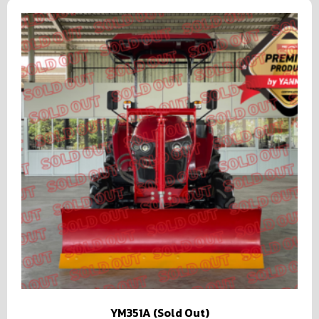
YM351A (Sold Out)