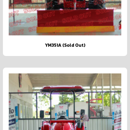
YM351A (Sold Out)