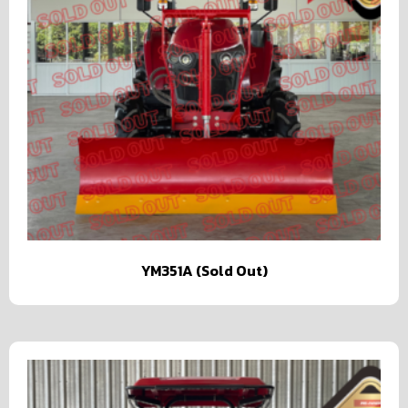
YM351A (Sold Out)