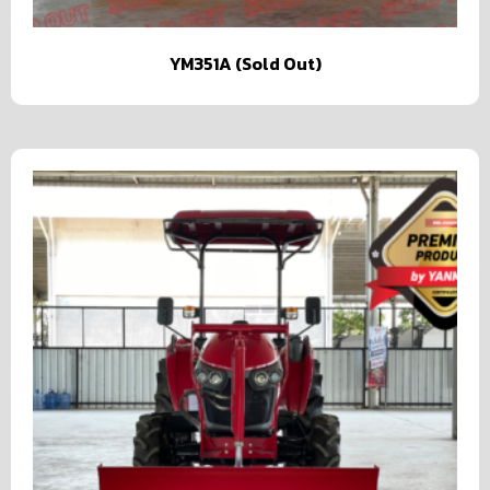
YM351A (Sold Out)