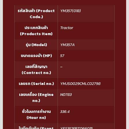
รหัสสินค้า (Product
YM357(018)
Code.)
ประเภทสินค้า
Tractor
(Products Item)
รุ่น (Model)
YM357A
ขนาดแรงม้า (HP)
57
เลขที่สัญญา
–
(Contract no.)
เลขรถ (Serial no.)
YMJS0029CMLC02798
เลขเครื่อง (Engine
N0783
no.)
ชั่วโมงการทำงาน
336.4
(Hour no)
ใบมีดดันดิน (Front
YES182FBT066015