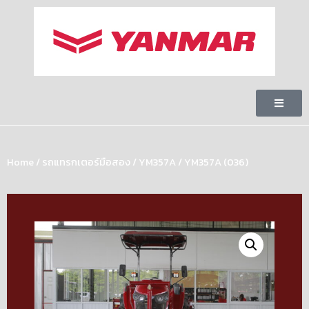
Home
/
รถแทรกเตอร์มือสอง
/
YM357A
/ YM357A (036)