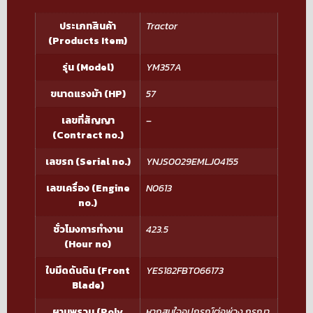
ประเภทสินค้า
Tractor
(Products Item)
รุ่น (Model)
YM357A
ขนาดแรงม้า (HP)
57
เลขที่สัญญา
–
(Contract no.)
เลขรถ (Serial no.)
YNJS0029EMLJ04155
เลขเครื่อง (Engine
N0613
no.)
ชั่วโมงการทำงาน
423.5
(Hour no)
ใบมีดดันดิน (Front
YES182FBT066173
Blade)
ผานพรวน (Poly
หากสนใจอุปกรณ์ต่อพ่วง กรุณา